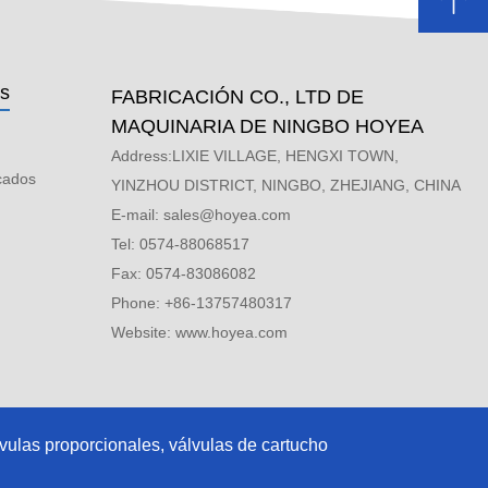
os
FABRICACIÓN CO., LTD DE
MAQUINARIA DE NINGBO HOYEA
s
Address:LIXIE VILLAGE, HENGXI TOWN,
icados
YINZHOU DISTRICT, NINGBO, ZHEJIANG, CHINA
E-mail:
sales@hoyea.com
Tel: 0574-88068517
Fax: 0574-83086082
Phone: +86-13757480317
Website: www.hoyea.com
vulas proporcionales, válvulas de cartucho