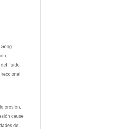
g Gong
ido,
del fluido
ireccional.
de presión,
resión cause
sidades de