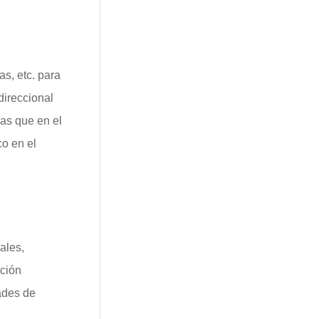
as, etc. para
direccional
ras que en el
co en el
ales,
ación
ades de