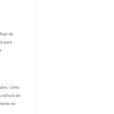
flujo de
da para
e
iales, como
a válvula de
amente en