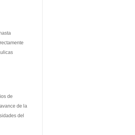
hasta
irectamente
áulicas
ios de
 avance de la
esidades del