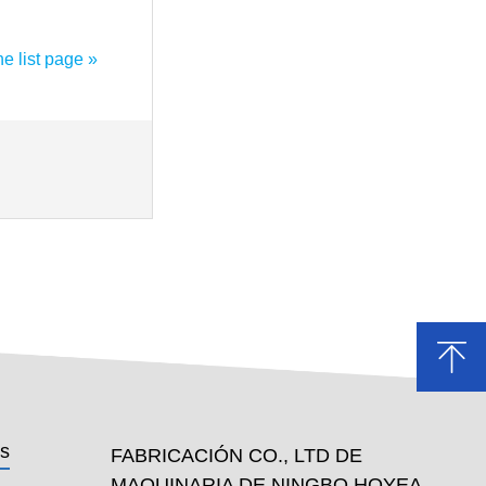
he list page »
os
FABRICACIÓN CO., LTD DE
MAQUINARIA DE NINGBO HOYEA