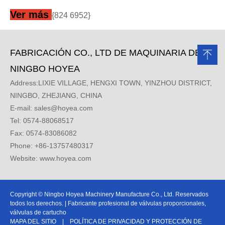
Ver más
{824 6952}
FABRICACIÓN CO., LTD DE MAQUINARIA DE
NINGBO HOYEA
Address:LIXIE VILLAGE, HENGXI TOWN, YINZHOU DISTRICT,
NINGBO, ZHEJIANG, CHINA
E-mail:
sales@hoyea.com
Tel: 0574-88068517
Fax: 0574-83086082
Phone: +86-13757480317
Website: www.hoyea.com
Copyright © Ningbo Hoyea Machinery Manufacture Co., Ltd. Reservados
todos los derechos. | Fabricante profesional de válvulas proporcionales,
válvulas de cartucho
MAPA DEL SITIO
|
POLÍTICA DE PRIVACIDAD Y PROTECCIÓN DE